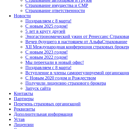
Страхование автопарков и грузов
Страхование имущества и СМР
Страхование ответственности
Новости
Поздравляем с 8 марта!
С новым 2025 годом!
5 лет в кругу друзей
Эногастрономический ужин от Ренессанс Страхова
Вечер будущего в настоящем от АльфаСтрахование
XII Международная конференция страховых брокер
С новым 2023 годом!
С новым 2022 годом!
Мы переехали в новый офис!
Поздравляем с 8 марта!
Вступление в члены саморегулируемой организац
С Новым 2020 годом и Рождеством
Получили лицензию страхового брокера
Запуск сайта
Контакты
Партнеры
Перечень страховых организаций
Реквизиты
Дополнительная информация
Устав
Лицензии